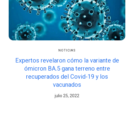
NOTICIAS
Expertos revelaron cómo la variante de
ómicron BA.5 gana terreno entre
recuperados del Covid-19 y los
vacunados
julio 25, 2022