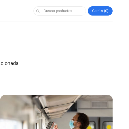
Carrito
0
acionada.