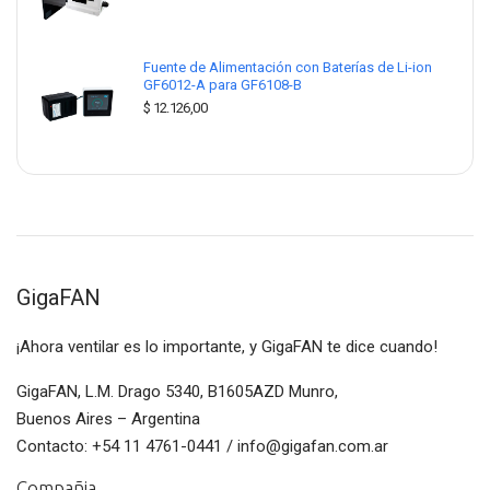
Fuente de Alimentación con Baterías de Li-ion
GF6012-A para GF6108-B
$
12.126,00
GigaFAN
¡Ahora ventilar es lo importante, y GigaFAN te dice cuando!
GigaFAN, L.M. Drago 5340, B1605AZD Munro,
Buenos Aires – Argentina
Contacto: +54 11 4761-0441 / info@gigafan.com.ar
Compañia