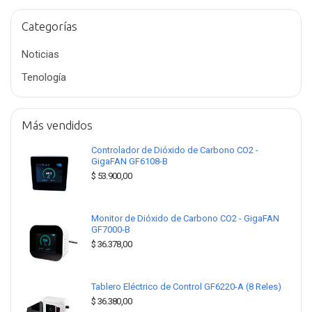
Categorías
Noticias
Tenología
Más vendidos
Controlador de Dióxido de Carbono CO2 -
GigaFAN GF6108-B
$
53.900,00
Monitor de Dióxido de Carbono CO2 - GigaFAN
GF7000-B
$
36.378,00
Tablero Eléctrico de Control GF6220-A (8 Reles)
$
36.380,00